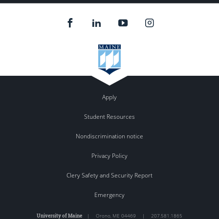
Apply
Student Resources
Nondiscrimination notice
Privacy Policy
Clery Safety and Security Report
Emergency
University of Maine
|
Orono
,
ME
04469
|
207.581.1865